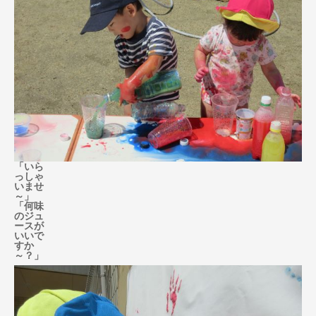
「いら
っしゃ
いませ
～」
「何味
のジュ
ースが
いいで
すか
～？」