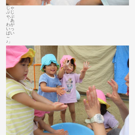
じゃ
ぶじ
ゃぶ
「あ
わが
いっ
ぱい
～
♪」