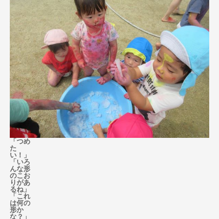
「つめ
た
い！」
「いろ
んな形
のこお
りがあ
るね」
「これ
は何の
形か
な？」