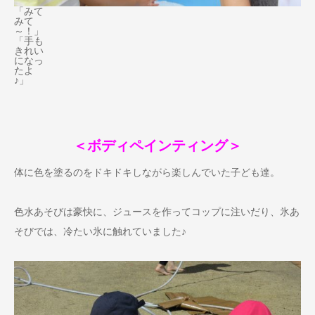
「みて
みて
～！」
「手も
きれい
になっ
たよ
♪」
＜ボディペインティング＞
体に色を塗るのをドキドキしながら楽しんでいた子ども達。
色水あそびは豪快に、ジュースを作ってコップに注いだり、氷あ
そびでは、冷たい氷に触れていました♪