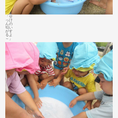
「せ
っけ
んの
匂い
がす
るよ
～」