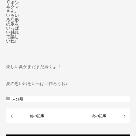
リボン
やクマ
さん、
いろい
ろな形
の氷を
いっぱ
い触れ
て楽し
いね♪
楽しい夏がまだまだ続くよ！
夏の思い出をいっぱい作ろうね♪
未分類
前の記事
次の記事