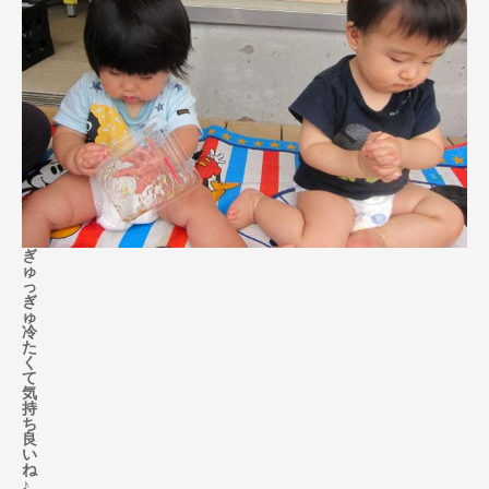
ぎ
ゅ
っ
ぎ
ゅ
冷
た
く
て
気
持
ち
良
い
ね
♪