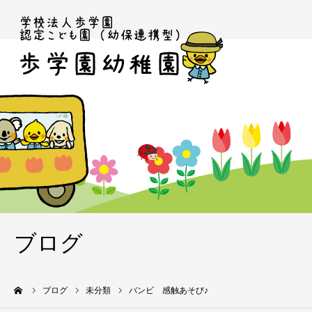
ブログ
ーム
ブログ
未分類
バンビ 感触あそび♪