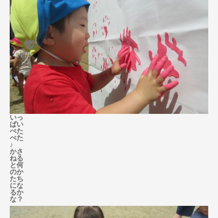
いっ
ぱい
ぺた
ぺた
♪
かさ
ねる
と何
のか
たち
にな
るか
な？