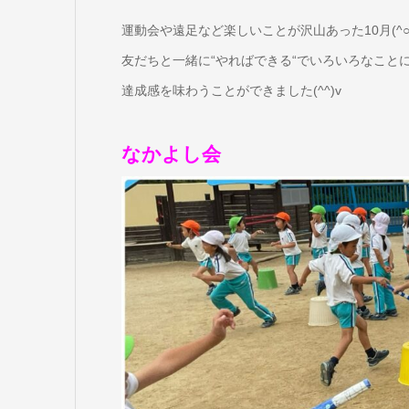
運動会や遠足など楽しいことが沢山あった10月(^○
友だちと一緒に“やればできる“でいろいろなこと
達成感を味わうことができました(^^)v
なかよし会