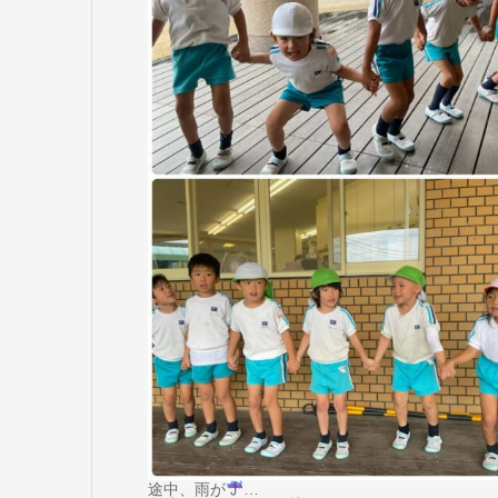
途中、雨が
…