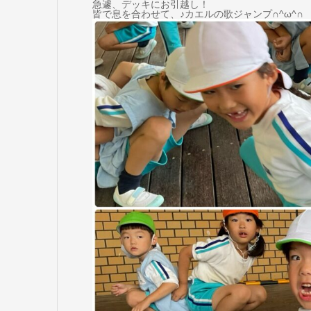
急遽、デッキにお引越し！
皆で息を合わせて、♪カエルの歌ジャンプ∩^ω^∩