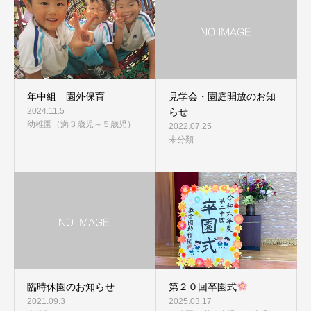
年中組 園外保育
見学会・園庭開放のお知
2024.11.5
らせ
幼稚園（満３歳児～５歳児）
2022.07.25
未分類
臨時休園のお知らせ
第２０回卒園式
2021.09.3
2025.03.17