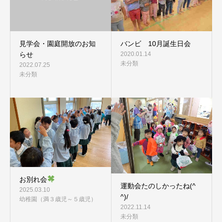
見学会・園庭開放のお知
バンビ 10月誕生日会
らせ
2020.01.14
未分類
2022.07.25
未分類
お別れ会
運動会たのしかったね(^
2025.03.10
^)/
幼稚園（満３歳児～５歳児）
2022.11.14
未分類