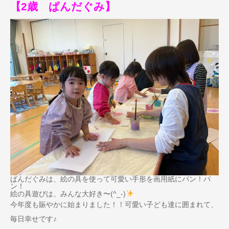
【2歳 ぱんだぐみ】
ぱんだぐみは、絵の具を使って可愛い手形を画用紙にパン！パ
ン！
絵の具遊びは、みんな大好き〜(^_-)
今年度も賑やかに始まりました！！可愛い子ども達に囲まれて、
毎日幸せです♪