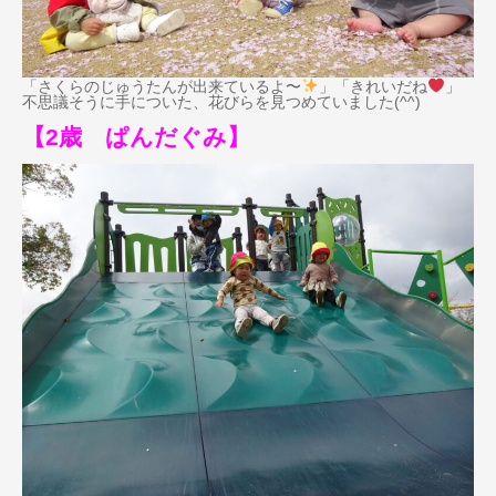
「さくらのじゅうたんが出来ているよ〜
」「きれいだね
」
不思議そうに手についた、花びらを見つめていました(^^)
【2歳 ぱんだぐみ】