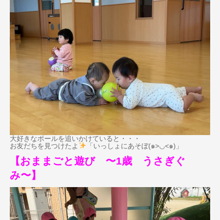
大好きなボールを追いかけていると・・・
お友だちを見つけたよ
「いっしょにあそぼ(๑>◡<๑)」
【おままごと遊び 〜1歳 うさぎぐ
み〜】