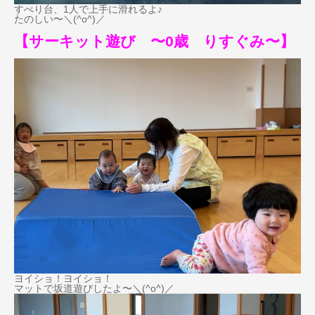
すべり台、1人で上手に滑れるよ♪
たのしい〜＼(^o^)／
【サーキット遊び 〜0歳 りすぐみ〜
】
ヨイショ！ヨイショ！
マットで坂道遊びしたよ〜＼(^o^)／