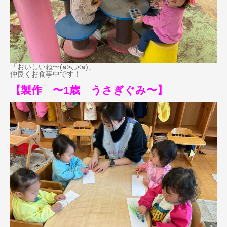
「おいしいね〜(๑>◡<๑)」
仲良くお食事中です！
【製作
〜1歳 うさぎぐみ〜】