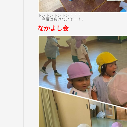
トントントントン・・・
「今度は負けないぞー！」
なかよし会