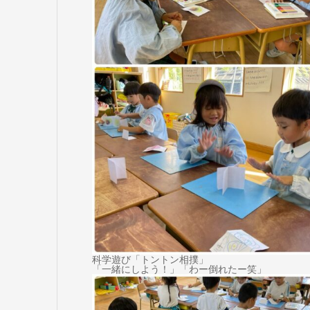
科学遊び「トントン相撲」
「一緒にしよう！」「わー倒れたー笑」