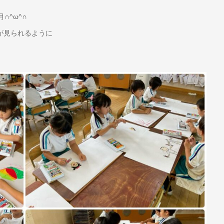
∩^ω^∩
が見られるように