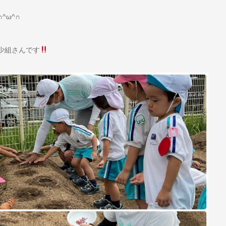
^ω^∩
少組さんです