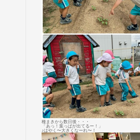
種まきから数日後・・・
「あっ！葉っぱが出てるー！」
♪はやく〜大きくなーれ〜！