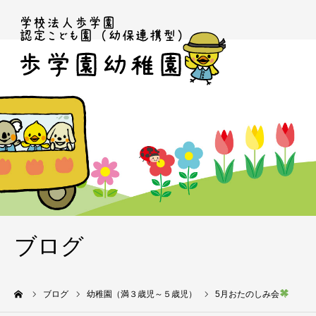
ブログ
ーム
ブログ
幼稚園（満３歳児～５歳児）
5月おたのしみ会