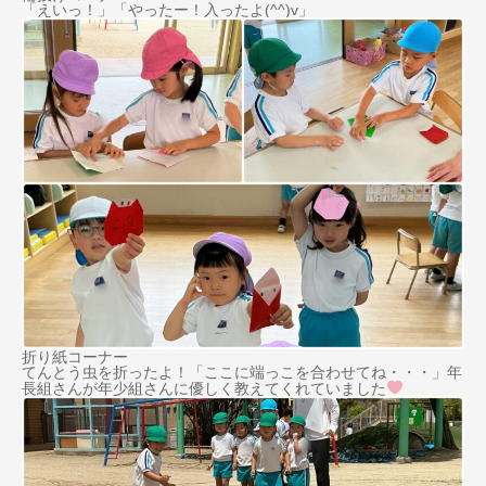
「えいっ！」「やったー！入ったよ(^^)v」
折り紙コーナー
てんとう虫を折ったよ！「ここに端っこを合わせてね・・・」年
長組さんが年少組さんに優しく教えてくれていました