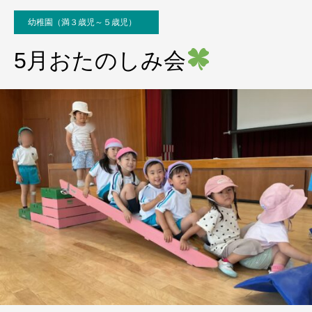
幼稚園（満３歳児～５歳児）
5月おたのしみ会