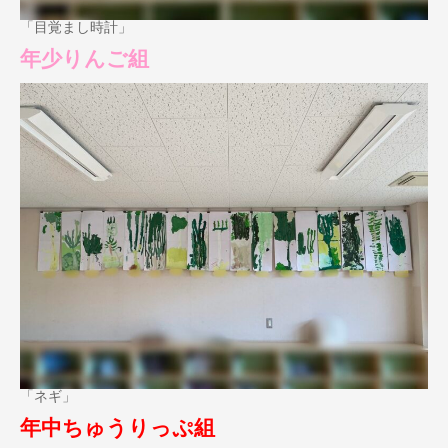
「目覚まし時計」
年少りんご組
「ネギ」
年中ちゅうりっぷ組