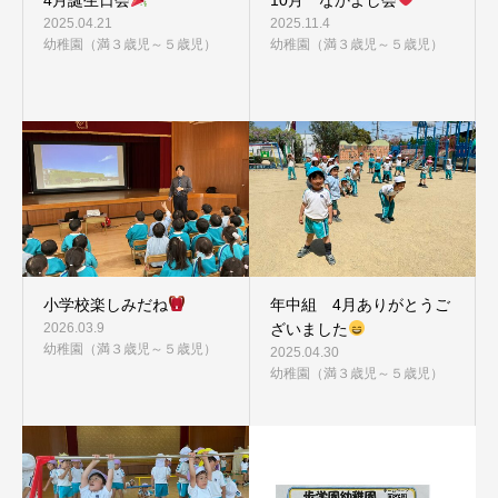
4月誕生日会
10月 なかよし会
2025.04.21
2025.11.4
幼稚園（満３歳児～５歳児）
幼稚園（満３歳児～５歳児）
小学校楽しみだね
年中組 4月ありがとうご
2026.03.9
ざいました
幼稚園（満３歳児～５歳児）
2025.04.30
幼稚園（満３歳児～５歳児）