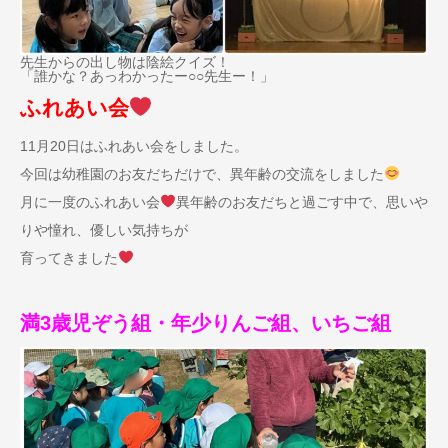
先生からの出し物は陰絵クイズ！
「誰かな？あっわかったー○○先生ー！」
ふれあい会
11月20日はふれあい会をしました。
今回は幼稚園のお友だちだけで、異年齢の交流をしました
月に一度のふれあい会
異年齢のお友だちと過ごす中で、思いや
りや憧れ、優しい気持ちが
育ってきました
満3歳児ぞう組・年少りんご組、いちご組