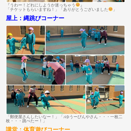
『うわー！どれにしようか迷っちゃう
』
「チケットもらいますね！」「ありがとうございました
」
屋上：縄跳びコーナー
「郵便屋さんしたいなー！」「♪ゆうーびんやさん・・・一枚二
枚・・・跳べたー！」
講堂：体育遊びコーナー