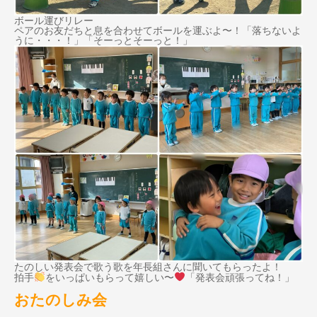
ボール運びリレー
ペアのお友だちと息を合わせてボールを運ぶよ〜！「落ちないよ
うに・・・！」「そーっとそーっと！」
たのしい発表会で歌う歌を年長組さんに聞いてもらったよ！
拍手
をいっぱいもらって嬉しい〜
「発表会頑張ってね！」
おたのしみ会