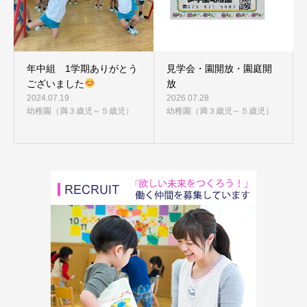
年中組 1学期ありがとう
見学会・園開放・園庭開
ございました
放
2024.07.19
2026.07.28
幼稚園（満３歳児～５歳児）
幼稚園（満３歳児～５歳児）