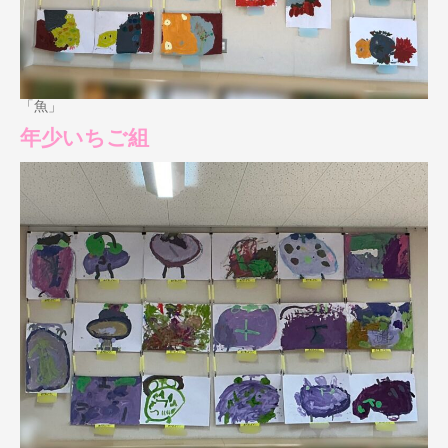
「魚」
年少いちご組