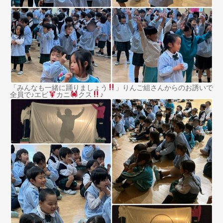
「みんなも一緒に踊りましょう
」りんご組さんからのお誘いで
全員で♪エビ
カニ
クス
♪