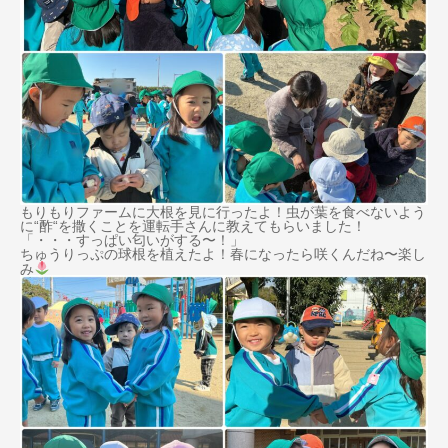
もりもりファームに大根を見に行ったよ！虫が葉を食べないよう
に“酢“を撒くことを運転手さんに教えてもらいました！
「・・・すっぱい匂いがする〜！」
ちゅうりっぷの球根を植えたよ！春になったら咲くんだね〜楽し
み