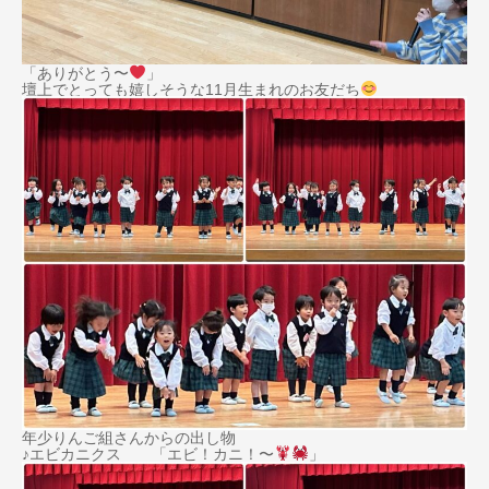
「ありがとう〜
」
壇上でとっても嬉しそうな11月生まれのお友だち
年少りんご組さんからの出し物
♪エビカニクス 「エビ！カニ！〜
」