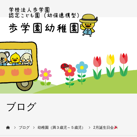
ブログ
ーム
ブログ
幼稚園（満３歳児～５歳児）
2月誕生日会