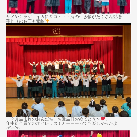
サメやクラゲ、イカにタコ・・・海の生き物がたくさん登場！
手作りのお面も素敵
「２月生まれのお友だち、お誕生日おめでとう〜
」
年中組全員でのオペレッタ！とーーーっても楽しかったよ
∩^ω^∩