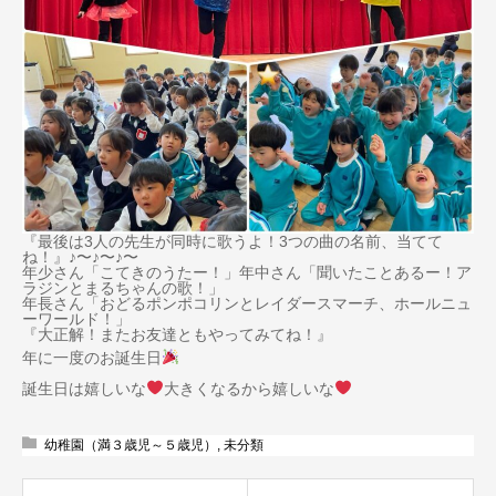
『最後は3人の先生が同時に歌うよ！3つの曲の名前、当てて
ね！』♪〜♪〜♪〜
年少さん「こてきのうたー！」年中さん「聞いたことあるー！ア
ラジンとまるちゃんの歌！」
年長さん「おどるポンポコリンとレイダースマーチ、ホールニュ
ーワールド！」
『大正解！またお友達ともやってみてね！』
年に一度のお誕生日
誕生日は嬉しいな
大きくなるから嬉しいな
幼稚園（満３歳児～５歳児）
,
未分類