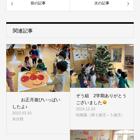
前の記事
次の記事
関連記事
ぞう組 2学期ありがとう
お正月遊びいっぱい
ございました
したよ♪
2024.12.20
2022.03.10
幼稚園（満３歳児～５歳児）
未分類