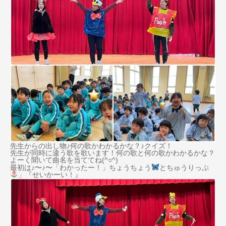
先生からの出し物♪何の歌かわかるかな？♪クイズ！
先生が同時に違う歌を歌います！何の歌と何の歌かわかるかな？
よーく聞いて曲名を当ててね(^○^)
最初は♪〜♪〜「わかったー！」ちょうちょう
とちゅうりっぷ
」『せいかーい！』